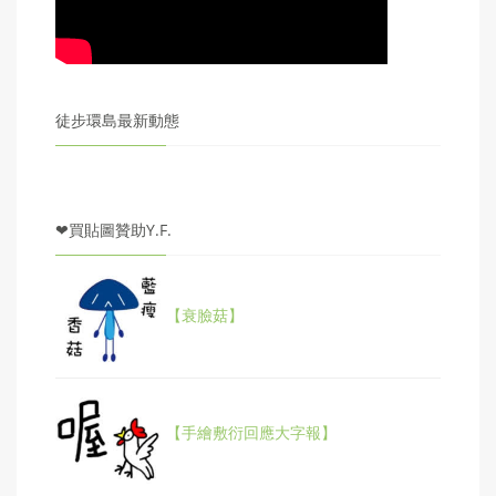
徒步環島最新動態
❤買貼圖贊助Y.F.
【衰臉菇】
【手繪敷衍回應大字報】