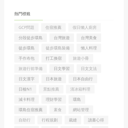
熱門標籤
GCP問題
住宿推薦
假日懶人廚房
分段徒步環島
台灣旅遊
台灣美食
徒步環島
徒步環島裝備
懶人料理
手作布包
打工換宿
旅遊小冊
旅遊行前準備
日文學習
日文文法
日文漢字
日本旅遊
日本自由行
日檢N1
景點推薦
清冰箱料理
減卡料理
理財學習
環島
環島住宿推薦
素食
網站管理
自助行
行程規劃
裁縫
讀書心得