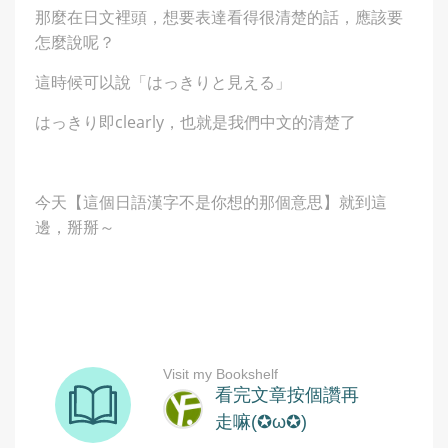
那麼在日文裡頭，想要表達看得很清楚的話，應該要
怎麼說呢？
這時候可以說「はっきりと見える」
はっきり即clearly，也就是我們中文的清楚了
今天【這個日語漢字不是你想的那個意思】就到這
邊，掰掰～