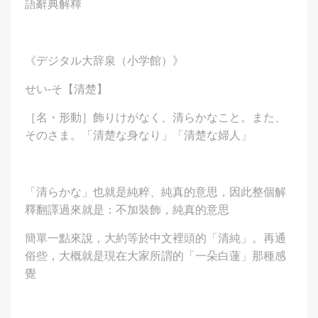
語辭典解釋
《デジタル大辞泉（小学館）》
せい‐そ【清楚】
［名・形動］飾りけがなく、清らかなこと。また、
そのさま。「清楚な身なり」「清楚な婦人」
「清らかな」也就是純粹、純真的意思，因此整個解
釋翻譯過來就是：不加裝飾，純真的意思
簡單一點來說，大約等於中文裡頭的「清純」。再通
俗些，大概就是現在大家所謂的「一朵白蓮」那種感
覺