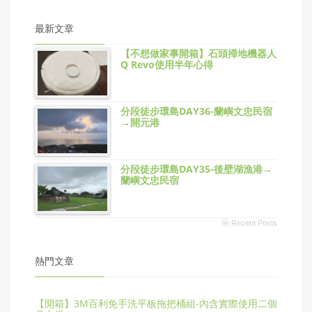
最新文章
【不想做家事開箱】石頭掃地機器人
Q Revo使用半年心得
分段徒步環島DAY36-蘭嶼文忠民宿
→開元港
分段徒步環島DAY35-後壁湖漁港→
蘭嶼文忠民宿
ⓦ Recent Posts
熱門文章
【開箱】3M百利免手洗平板拖把桶組-內含實際使用二個