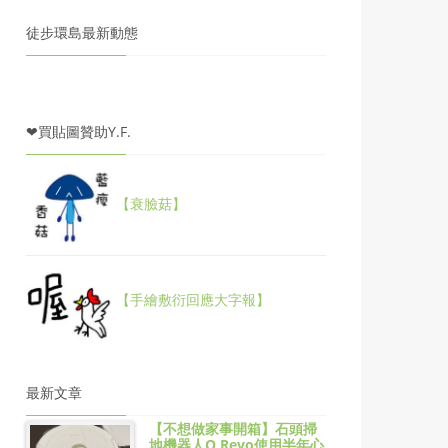
徒步環島最新動態
❤買貼圖贊助Y.F.
【衰臉菇】
【手繪敷衍回應大字報】
最新文章
【不想做家事開箱】石頭掃
地機器人Q Revo使用半年心