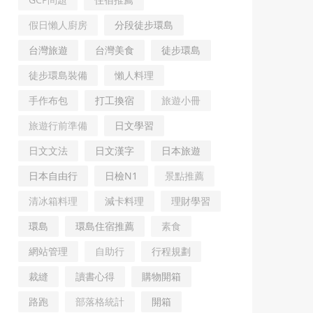
假日懶人廚房
分段徒步環島
台灣旅遊
台灣美食
徒步環島
徒步環島裝備
懶人料理
手作布包
打工換宿
旅遊小冊
旅遊行前準備
日文學習
日文文法
日文漢字
日本旅遊
日本自由行
日檢N1
景點推薦
清冰箱料理
減卡料理
理財學習
環島
環島住宿推薦
素食
網站管理
自助行
行程規劃
裁縫
讀書心得
購物開箱
路跑
部落格統計
開箱