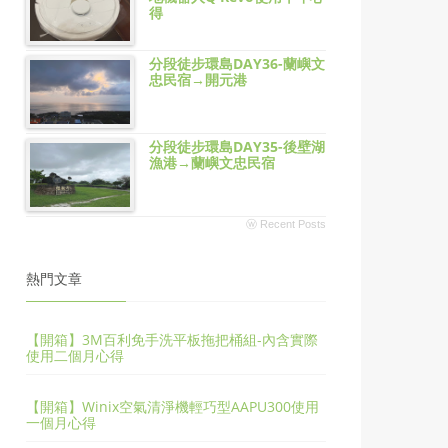
得
分段徒步環島DAY36-蘭嶼文
忠民宿→開元港
分段徒步環島DAY35-後壁湖
漁港→蘭嶼文忠民宿
ⓦ Recent Posts
熱門文章
【開箱】3M百利免手洗平板拖把桶組-內含實際
使用二個月心得
【開箱】Winix空氣清淨機輕巧型AAPU300使用
一個月心得