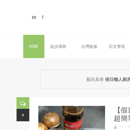
HOME
徒步環島
台灣旅遊
日文學習
顯示具有
假日懶人廚
【假
0
超簡
Y.F.