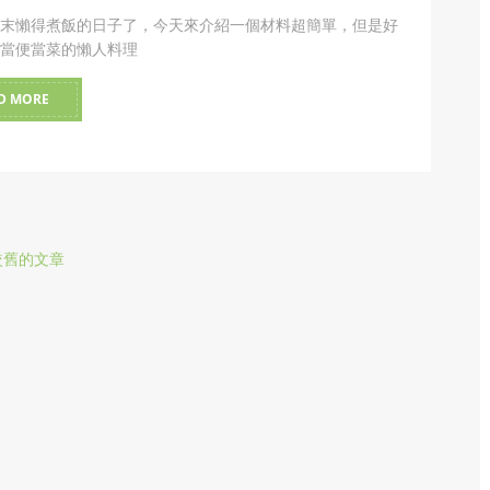
末懶得煮飯的日子了，今天來介紹一個材料超簡單，但是好
當便當菜的懶人料理
D MORE
較舊的文章