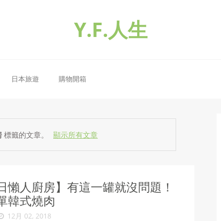
Y.F.人生
日本旅遊
購物開箱
房
標籤的文章。
顯示所有文章
日懶人廚房】有這一罐就沒問題！
單韓式燒肉
12月 02, 2018