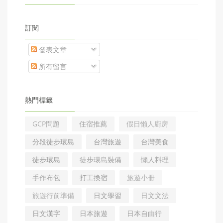
訂閱
發表文章
所有留言
熱門標籤
GCP問題
住宿推薦
假日懶人廚房
分段徒步環島
台灣旅遊
台灣美食
徒步環島
徒步環島裝備
懶人料理
手作布包
打工換宿
旅遊小冊
旅遊行前準備
日文學習
日文文法
日文漢字
日本旅遊
日本自由行