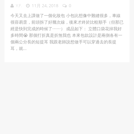
Y.F.
11月 24, 2018
0
今天又去上課做了一個化妝包 小包比想像中難縫很多，車線
很容易歪，前頭拆了好幾次線，後來才終於比較順手（但那已
經是快到完成的時候了⋯⋯） 成品如下： 立體口袋花掉我好
多時間😭 那個打折真是折煞我也 本來包款設計是兩側各有一
個兩公分長的短提耳 我跟老師說想做手可以穿過去的長提
耳，就...