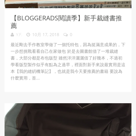
【BLOGGERADS閱讀季】新手裁縫書推
薦
Y.F.
10月 17, 2018
0
最近剛去手作教室學做了一個托特包，因為挺滿意成果的，下
一步想挑戰看看自己在家做包 於是去圖書館借了一堆裁縫
書，大部分都是布包版型 雖然洋洋灑灑借了好幾本，不過初
學看版型製作似乎有點為之過早，裡面對新手來說最實用是這
本【我的縫紉機筆記】，也就是我今天要推薦的書籍 要說為
什麼實用，首...