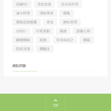
日檢N1
景點推薦
清冰箱料理
減卡料理
理財學習
環島
環島住宿推薦
素食
網站管理
自助行
行程規劃
裁縫
讀書心得
購物開箱
路跑
部落格統計
開箱
防疫清潔
體驗文
總點閱數
TOP