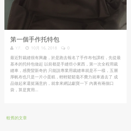
第一個手作托特包
Y.F.
10月 16, 2018
0
最近對裁縫很有興趣，於是跑去報名了手作布包課程，先從最
基本的托特包做起 以前都是手縫些小東西，第一次全程用裁
縫車，感覺蠻新奇的 只能說專業用裁縫車就是不一樣，五層
厚帆布也只是一片小蛋糕，輕輕鬆鬆毫不費力就車過去了 成
品做起來還挺滿意的，就拿來網誌獻寶一下 內裏有兩個口
袋，算是實用...
較舊的文章