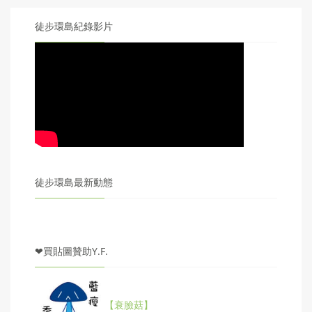
徒步環島紀錄影片
徒步環島最新動態
❤買貼圖贊助Y.F.
【衰臉菇】