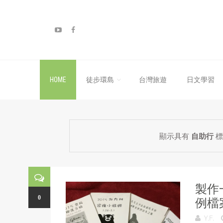
HOME
徒步環島
台灣旅遊
日文學習
顯示具有
自助行
標
製作
0
例檔
Y.F.