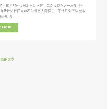
F.幾乎每年都會去日本自助旅行，每次去都會做一本旅行小
有些旅途行回來就不知道塞去哪裡了，手邊只剩下這幾本，
拍個合照
D MORE
較舊的文章