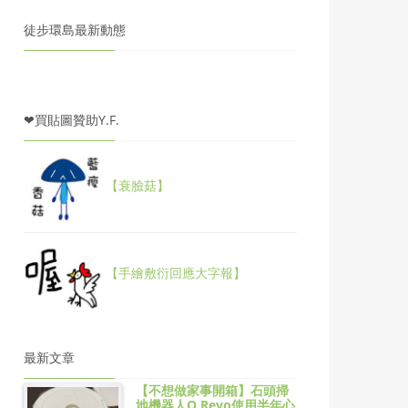
徒步環島最新動態
❤買貼圖贊助Y.F.
【衰臉菇】
【手繪敷衍回應大字報】
最新文章
【不想做家事開箱】石頭掃
地機器人Q Revo使用半年心