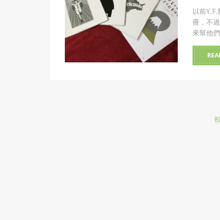
以前Y.
冊，不過
來幫他們
REA