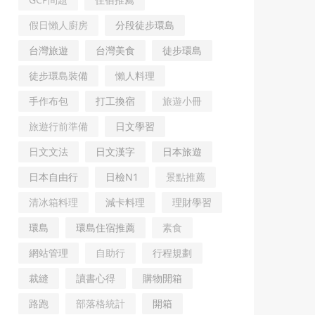
假日懶人廚房
分段徒步環島
台灣旅遊
台灣美食
徒步環島
徒步環島裝備
懶人料理
手作布包
打工換宿
旅遊小冊
旅遊行前準備
日文學習
日文文法
日文漢字
日本旅遊
日本自由行
日檢N1
景點推薦
清冰箱料理
減卡料理
理財學習
環島
環島住宿推薦
素食
網站管理
自助行
行程規劃
裁縫
讀書心得
購物開箱
路跑
部落格統計
開箱