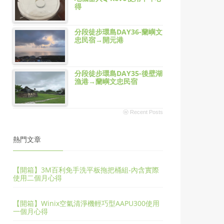
得
分段徒步環島DAY36-蘭嶼文
忠民宿→開元港
分段徒步環島DAY35-後壁湖
漁港→蘭嶼文忠民宿
ⓦ Recent Posts
熱門文章
【開箱】3M百利免手洗平板拖把桶組-內含實際
使用二個月心得
【開箱】Winix空氣清淨機輕巧型AAPU300使用
一個月心得