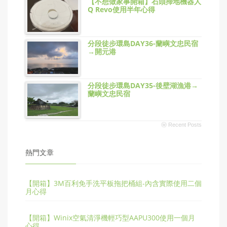
【不想做家事開箱】石頭掃地機器人
Q Revo使用半年心得
分段徒步環島DAY36-蘭嶼文忠民宿
→開元港
分段徒步環島DAY35-後壁湖漁港→
蘭嶼文忠民宿
ⓦ Recent Posts
熱門文章
【開箱】3M百利免手洗平板拖把桶組-內含實際使用二個
月心得
【開箱】Winix空氣清淨機輕巧型AAPU300使用一個月
心得