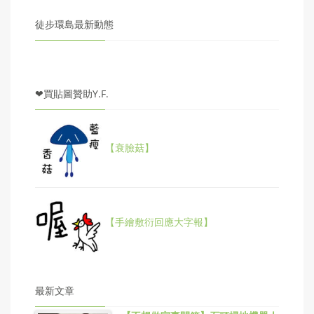
徒步環島最新動態
❤買貼圖贊助Y.F.
【衰臉菇】
【手繪敷衍回應大字報】
最新文章