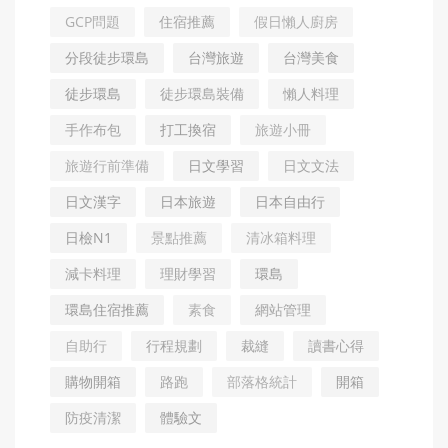
GCP問題
住宿推薦
假日懶人廚房
分段徒步環島
台灣旅遊
台灣美食
徒步環島
徒步環島裝備
懶人料理
手作布包
打工換宿
旅遊小冊
旅遊行前準備
日文學習
日文文法
日文漢字
日本旅遊
日本自由行
日檢N1
景點推薦
清冰箱料理
減卡料理
理財學習
環島
環島住宿推薦
素食
網站管理
自助行
行程規劃
裁縫
讀書心得
購物開箱
路跑
部落格統計
開箱
防疫清潔
體驗文