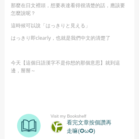
那麼在日文裡頭，想要表達看得很清楚的話，應該要
怎麼說呢？
這時候可以說「はっきりと見える」
はっきり即clearly，也就是我們中文的清楚了
今天【這個日語漢字不是你想的那個意思】就到這
邊，掰掰～