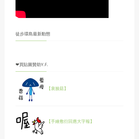
徒步環島最新動態
❤買貼圖贊助Y.F.
【衰臉菇】
【手繪敷衍回應大字報】