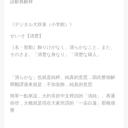
語辭典解釋
《デジタル大辞泉（小学館）》
せい‐そ【清楚】
［名・形動］飾りけがなく、清らかなこと。また、
そのさま。「清楚な身なり」「清楚な婦人」
「清らかな」也就是純粹、純真的意思，因此整個解
釋翻譯過來就是：不加裝飾，純真的意思
簡單一點來說，大約等於中文裡頭的「清純」。再通
俗些，大概就是現在大家所謂的「一朵白蓮」那種感
覺