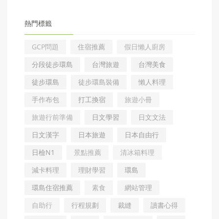
熱門標籤
GCP問題
住宿推薦
假日懶人廚房
分段徒步環島
台灣旅遊
台灣美食
徒步環島
徒步環島裝備
懶人料理
手作布包
打工換宿
旅遊小冊
旅遊行前準備
日文學習
日文文法
日文漢字
日本旅遊
日本自由行
日檢N1
景點推薦
清冰箱料理
減卡料理
理財學習
環島
環島住宿推薦
素食
網站管理
自助行
行程規劃
裁縫
讀書心得