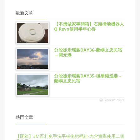
最新文章
【不想做家事開箱】石頭掃地機器人
Q Revo使用半年心得
分段徒步環島DAY36-蘭嶼文忠民宿
→開元港
分段徒步環島DAY35-後壁湖漁港→
蘭嶼文忠民宿
ⓦ Recent Posts
熱門文章
【開箱】3M百利免手洗平板拖把桶組-內含實際使用二個