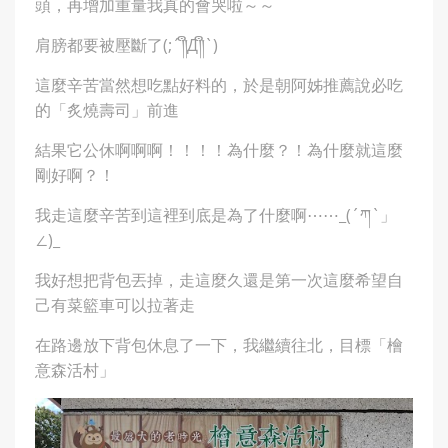
頭，再增加重量我真的會哭啦～～
肩膀都要被壓斷了(;´༎ຶД༎ຶ`)
這麼辛苦當然想吃點好料的，於是朝阿姊推薦說必吃
的「炙燒壽司」前進
結果它公休啊啊啊！！！！為什麼？！為什麼就這麼
剛好啊？！
我走這麼辛苦到這裡到底是為了什麼啊⋯⋯_(´ཀ`」
∠)_
我好想把背包丟掉，走這麼久還是第一次這麼希望自
己有菜籃車可以拉著走
在路邊放下背包休息了一下，我繼續往北，目標「檜
意森活村」