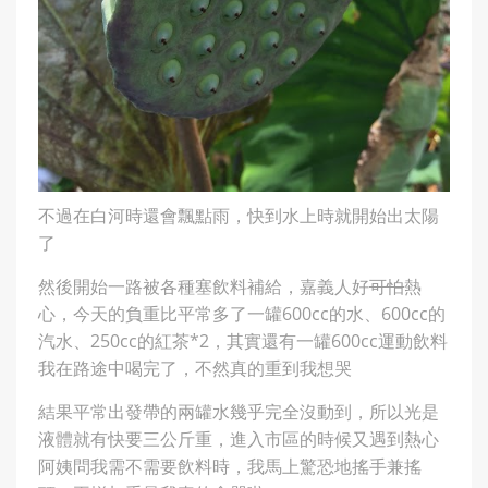
不過在白河時還會飄點雨，快到水上時就開始出太陽
了
然後開始一路被各種塞飲料補給，嘉義人好
可怕
熱
心，今天的負重比平常多了一罐600cc的水、600cc的
汽水、250cc的紅茶*2，其實還有一罐600cc運動飲料
我在路途中喝完了，不然真的重到我想哭
結果平常出發帶的兩罐水幾乎完全沒動到，所以光是
液體就有快要三公斤重，進入市區的時候又遇到熱心
阿姨問我需不需要飲料時，我馬上驚恐地搖手兼搖