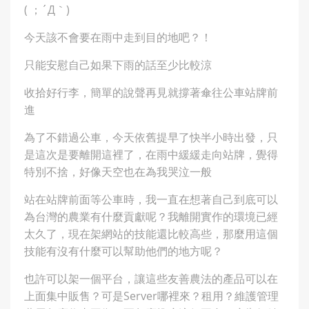
( ；´Д｀)
今天該不會要在雨中走到目的地吧？！
只能安慰自己如果下雨的話至少比較涼
收拾好行李，簡單的說聲再見就撐著傘往公車站牌前
進
為了不錯過公車，今天依舊提早了快半小時出發，只
是這次是要離開這裡了，在雨中緩緩走向站牌，覺得
特別不捨，好像天空也在為我哭泣一般
站在站牌前面等公車時，我一直在想著自己到底可以
為台灣的農業有什麼貢獻呢？我離開實作的環境已經
太久了，現在架網站的技能還比較高些，那麼用這個
技能有沒有什麼可以幫助他們的地方呢？
也許可以架一個平台，讓這些友善農法的產品可以在
上面集中販售？可是Server哪裡來？租用？維護管理