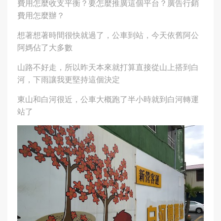
費用怎麼收支平衡？要怎麼推廣這個平台？廣告行銷
費用怎麼辦？
想著想著時間很快就過了，公車到站，今天依舊阿公
阿媽佔了大多數
山路不好走，所以昨天本來就打算直接從山上搭到白
河，下雨讓我更堅持這個決定
東山和白河很近，公車大概跑了半小時就到白河轉運
站了