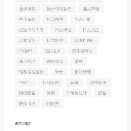
徒步環島
徒步環島裝備
懶人料理
手作布包
打工換宿
旅遊小冊
旅遊行前準備
日文學習
日文文法
日文漢字
日本旅遊
日本自由行
日檢N1
景點推薦
清冰箱料理
減卡料理
理財學習
環島
環島住宿推薦
素食
網站管理
自助行
行程規劃
裁縫
讀書心得
購物開箱
路跑
部落格統計
開箱
防疫清潔
體驗文
總點閱數