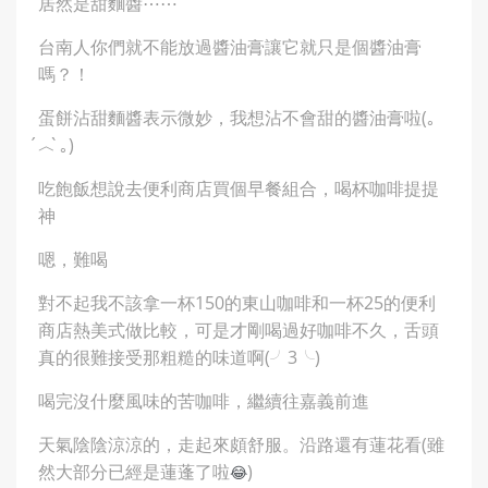
居然是甜麵醬⋯⋯
台南人你們就不能放過醬油膏讓它就只是個醬油膏
嗎？！
蛋餅沾甜麵醬表示微妙，我想沾不會甜的醬油膏啦(｡
́︿ ̀｡)
吃飽飯想說去便利商店買個早餐組合，喝杯咖啡提提
神
嗯，難喝
對不起我不該拿一杯150的東山咖啡和一杯25的便利
商店熱美式做比較，可是才剛喝過好咖啡不久，舌頭
真的很難接受那粗糙的味道啊(╯3╰)
喝完沒什麼風味的苦咖啡，繼續往嘉義前進
天氣陰陰涼涼的，走起來頗舒服。沿路還有蓮花看(雖
然大部分已經是蓮蓬了啦
)
😂