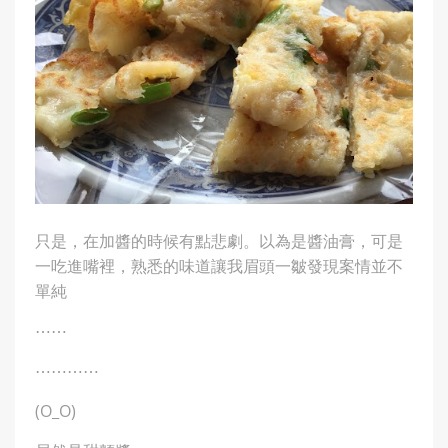
只是，在加醬的時候有點悲劇。以為是醬油膏，可是
一吃進嘴裡，熟悉的味道讓我眉頭一皺發現案情並不
單純
⋯⋯
⋯⋯⋯⋯
(O_O)