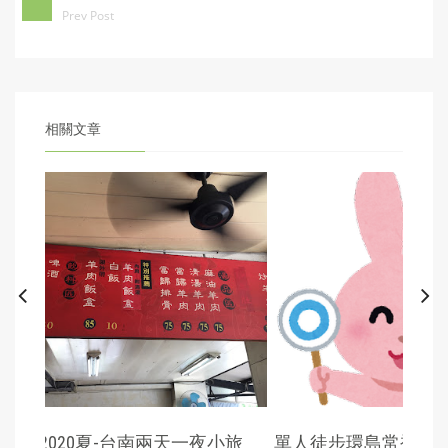
Prev Post
相關文章
環島常被問到的
環島補給如何準備？
2018