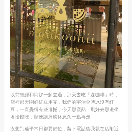
以前曾經和阿姊一起去過，那天去吃「森咖啡」時，
店裡那天剛好紅豆用完，我們的宇治金時冰沒有紅
豆，一直覺得有些遺憾，今天那麼熱，剛好去那邊坐
著慢慢吃，順便讓肩膀休息久一點再走
沒想到連平常日都要候位，留下電話後我就在店附近