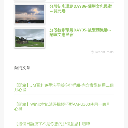
分段徒步環島DAY36-蘭嶼文忠民宿
→開元港
分段徒步環島DAY35-後壁湖漁港→
蘭嶼文忠民宿
ⓦ Recent Posts
熱門文章
【開箱】3M百利免手洗平板拖把桶組-內含實際使用二個
月心得
【開箱】Winix空氣清淨機輕巧型AAPU300使用一個月
心得
【這個日語漢字不是你想的那個意思】喧嘩