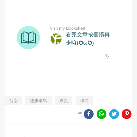
台南
徒步環島
嘉義
環島