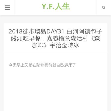
Y.F.人生
2018徒步環島DAY31-白河阿德包子
饅頭吃早餐、嘉義檜意森活村《森
咖啡》宇治金時冰
今天早上又是在鬧鐘響前就自己起床了