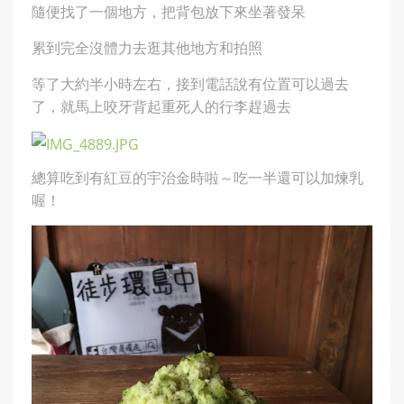
隨便找了一個地方，把背包放下來坐著發呆
累到完全沒體力去逛其他地方和拍照
等了大約半小時左右，接到電話說有位置可以過去
了，就馬上咬牙背起重死人的行李趕過去
總算吃到有紅豆的宇治金時啦～吃一半還可以加煉乳
喔！