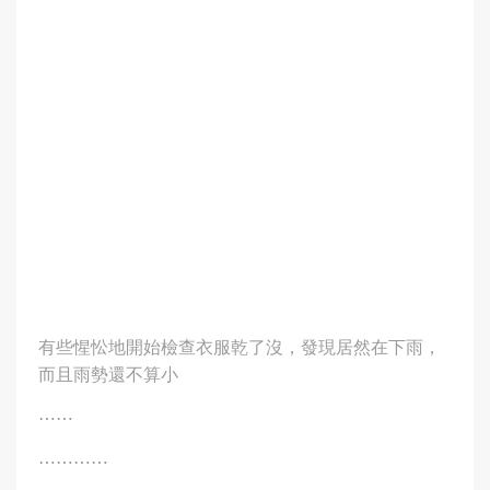
有些惺忪地開始檢查衣服乾了沒，發現居然在下雨，
而且雨勢還不算小
⋯⋯
⋯⋯⋯⋯