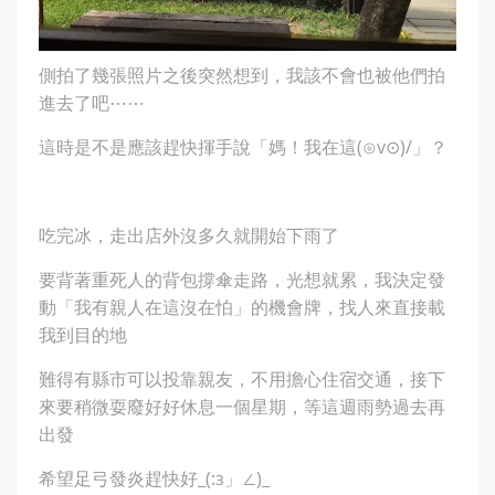
側拍了幾張照片之後突然想到，我該不會也被他們拍
進去了吧⋯⋯
這時是不是應該趕快揮手說「媽！我在這(⊙v⊙)/」？
吃完冰，走出店外沒多久就開始下雨了
要背著重死人的背包撐傘走路，光想就累，我決定發
動「我有親人在這沒在怕」的機會牌，找人來直接載
我到目的地
難得有縣市可以投靠親友，不用擔心住宿交通，接下
來要稍微耍廢好好休息一個星期，等這週雨勢過去再
出發
希望足弓發炎趕快好_(:з」∠)_