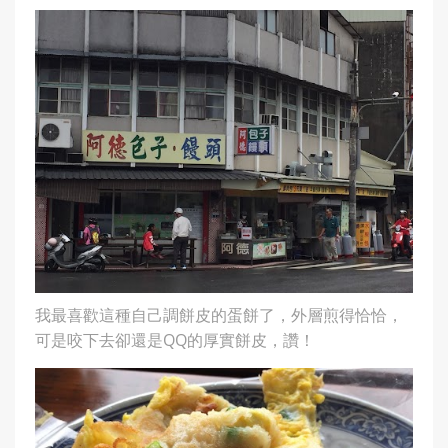
我最喜歡這種自己調餅皮的蛋餅了，外層煎得恰恰，
可是咬下去卻還是QQ的厚實餅皮，讚！