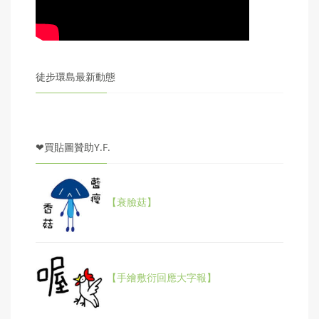
徒步環島最新動態
❤買貼圖贊助Y.F.
【衰臉菇】
【手繪敷衍回應大字報】