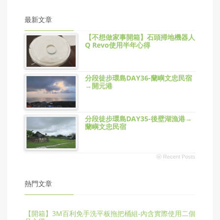
最新文章
【不想做家事開箱】石頭掃地機器人
Q Revo使用半年心得
分段徒步環島DAY36-蘭嶼文忠民宿
→開元港
分段徒步環島DAY35-後壁湖漁港→
蘭嶼文忠民宿
ⓦ Recent Posts
熱門文章
【開箱】3M百利免手洗平板拖把桶組-內含實際使用二個