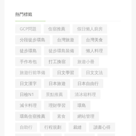
熱門標籤
GCP問題
住宿推薦
假日懶人廚房
分段徒步環島
台灣旅遊
台灣美食
徒步環島
徒步環島裝備
懶人料理
手作布包
打工換宿
旅遊小冊
旅遊行前準備
日文學習
日文文法
日文漢字
日本旅遊
日本自由行
日檢N1
景點推薦
清冰箱料理
減卡料理
理財學習
環島
環島住宿推薦
素食
網站管理
自助行
行程規劃
裁縫
讀書心得