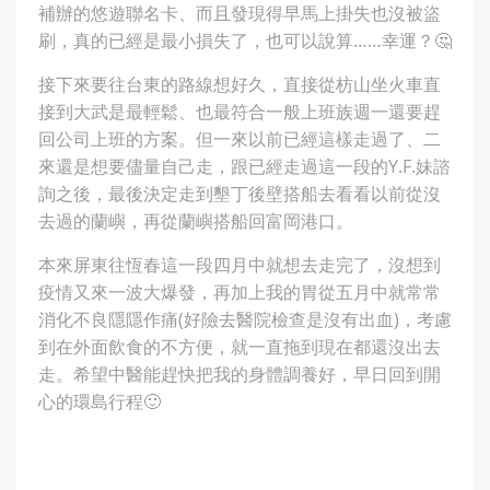
補辦的悠遊聯名卡、而且發現得早馬上掛失也沒被盜
刷，真的已經是最小損失了，也可以說算……幸運？🤔
接下來要往台東的路線想好久，直接從枋山坐火車直
接到大武是最輕鬆、也最符合一般上班族週一還要趕
回公司上班的方案。但一來以前已經這樣走過了、二
來還是想要儘量自己走，跟已經走過這一段的Y.F.妹諮
詢之後，最後決定走到墾丁後壁搭船去看看以前從沒
去過的蘭嶼，再從蘭嶼搭船回富岡港口。
本來屏東往恆春這一段四月中就想去走完了，沒想到
疫情又來一波大爆發，再加上我的胃從五月中就常常
消化不良隱隱作痛(好險去醫院檢查是沒有出血)，考慮
到在外面飲食的不方便，就一直拖到現在都還沒出去
走。希望中醫能趕快把我的身體調養好，早日回到開
心的環島行程🙂