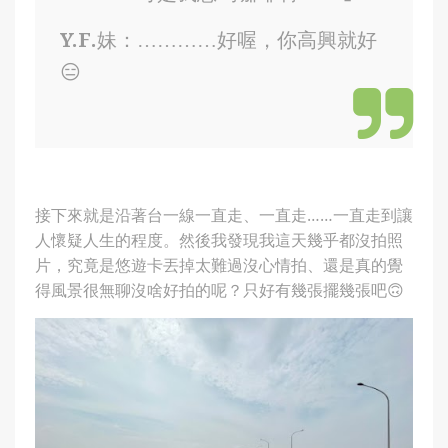
Y.F.妹：…………好喔，你高興就好
😑
接下來就是沿著台一線一直走、一直走……一直走到讓
人懷疑人生的程度。然後我發現我這天幾乎都沒拍照
片，究竟是悠遊卡丟掉太難過沒心情拍、還是真的覺
得風景很無聊沒啥好拍的呢？只好有幾張擺幾張吧🙃