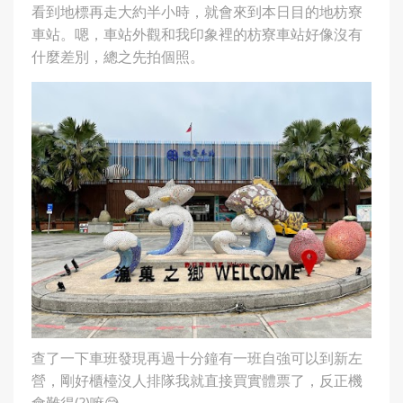
看到地標再走大約半小時，就會來到本日目的地枋寮
車站。嗯，車站外觀和我印象裡的枋寮車站好像沒有
什麼差別，總之先拍個照。
查了一下車班發現再過十分鐘有一班自強可以到新左
營，剛好櫃檯沒人排隊我就直接買實體票了，反正機
會難得(?)嘛😅