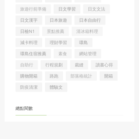
旅遊行前準備
日文學習
日文文法
日文漢字
日本旅遊
日本自由行
日檢N1
景點推薦
清冰箱料理
減卡料理
理財學習
環島
環島住宿推薦
素食
網站管理
自助行
行程規劃
裁縫
讀書心得
購物開箱
路跑
部落格統計
開箱
防疫清潔
體驗文
總點閱數