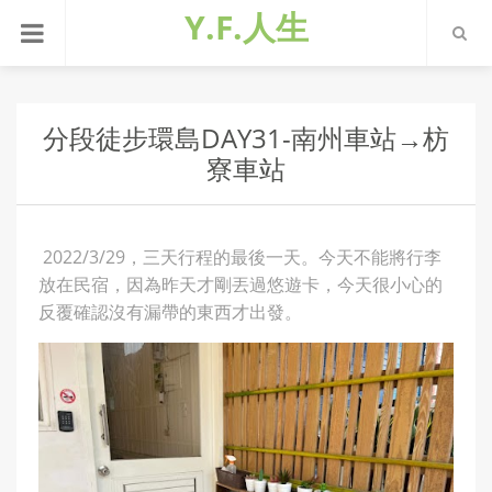
Y.F.人生
分段徒步環島DAY31-南州車站→枋
寮車站
2022/3/29，三天行程的最後一天。今天不能將行李
放在民宿，因為昨天才剛丟過悠遊卡，今天很小心的
反覆確認沒有漏帶的東西才出發。