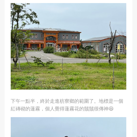
下午一點半，終於走進枋寮鄉的範圍了。地標是一個
紅磚砌的蓮霧，個人覺得蓮霧花的鬚鬚很傳神😆