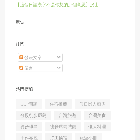
【這個日語漢字不是你想的那個意思】沢山
廣告
訂閱
發表文章
留言
熱門標籤
GCP問題
住宿推薦
假日懶人廚房
分段徒步環島
台灣旅遊
台灣美食
徒步環島
徒步環島裝備
懶人料理
手作布包
打工換宿
旅遊小冊