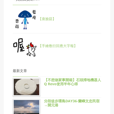
【衰臉菇】
【手繪敷衍回應大字報】
最新文章
【不想做家事開箱】石頭掃地機器人
Q Revo使用半年心得
分段徒步環島DAY36-蘭嶼文忠民宿
→開元港