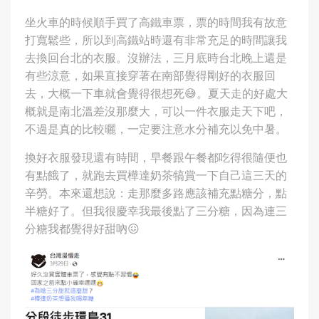
坐火車的時候順手買了高鐵車票，票的時間我有故意
打寬鬆些，所以到高鐵站時還有非常充足的時間讓我
去換回台北的衣服。沒辦法，三月底時台北晚上還是
有些涼意，如果直接穿著在南部覺得剛好的衣服回
去，大概一下車就會覺得很想死😅。夏天走的好處大
概就是南北溫差沒那麼大，可以一件衣服走天下吧，
不過是真的比較曬，一定要注意水分補充以免中暑。
換好衣服發現還有時間，早餐跟午餐都吃得很隨便也
有點餓了，就跑去買樺達奶茶犒賞一下自己這三天的
辛勞。本來還想說：走那麼多路應該補充點糖分，點
半糖好了。但我很慶幸我最後點了三分糖，因為連三
分糖我都覺得好甜吶😖