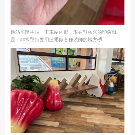
進站前隨手拍一下車站內部，現在對枋寮的印象就
是：非常堅持要用蓮霧做各種裝飾的地方🤣