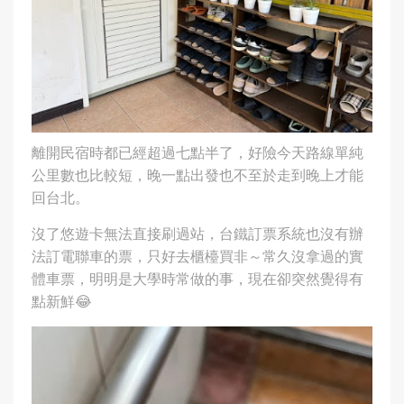
離開民宿時都已經超過七點半了，好險今天路線單純
公里數也比較短，晚一點出發也不至於走到晚上才能
回台北。
沒了悠遊卡無法直接刷過站，台鐵訂票系統也沒有辦
法訂電聯車的票，只好去櫃檯買非～常久沒拿過的實
體車票，明明是大學時常做的事，現在卻突然覺得有
點新鮮😂