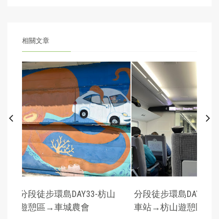
相關文章
徒步環島DAY33-枋山
分段徒步環島DAY32-枋寮
分
區→車城農會
車站→枋山遊憩區