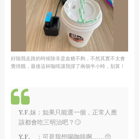
好險我走路的時候除非是血糖不夠，不然其實不太會
覺得餓，最後這杯咖啡讓我撐了兩個半小時，划算！
Y.F.妹：如果只能選一個，正常人應
該都會吃三明治吧？🙄
Y.F. ：可是我想喝咖啡啊……🥺