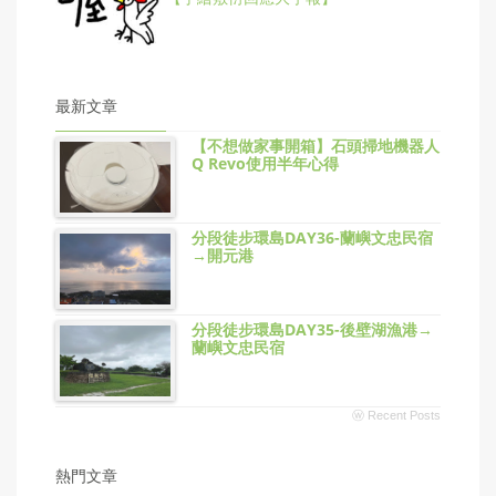
最新文章
【不想做家事開箱】石頭掃地機器人
Q Revo使用半年心得
分段徒步環島DAY36-蘭嶼文忠民宿
→開元港
分段徒步環島DAY35-後壁湖漁港→
蘭嶼文忠民宿
ⓦ Recent Posts
熱門文章