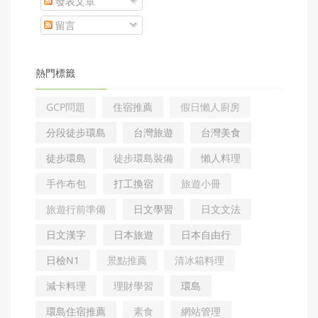
發表文章
留言
熱門標籤
GCP問題
住宿推薦
假日懶人廚房
分段徒步環島
台灣旅遊
台灣美食
徒步環島
徒步環島裝備
懶人料理
手作布包
打工換宿
旅遊小冊
旅遊行前準備
日文學習
日文文法
日文漢字
日本旅遊
日本自由行
日檢N1
景點推薦
清冰箱料理
減卡料理
理財學習
環島
環島住宿推薦
素食
網站管理