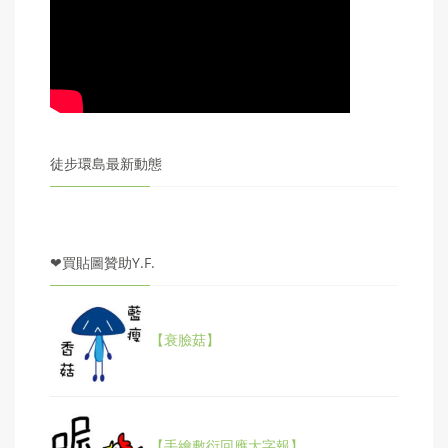
徒步環島最新動態
❤買貼圖贊助Y.F.
【衰臉菇】
【手繪敷衍回應大字報】