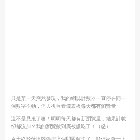
只是某一天突然發現，我的網誌計數器一直停在同一
個數字不動，但去後台看儀表板每天都有瀏覽量
這不是見鬼了嘛！明明每天都有新瀏覽量，結果計數
卻都沒加？我的瀏覽數到底被誰吃了！（怒）
今天終於發憤圖強把這個問題解決了，順便紀錄一下