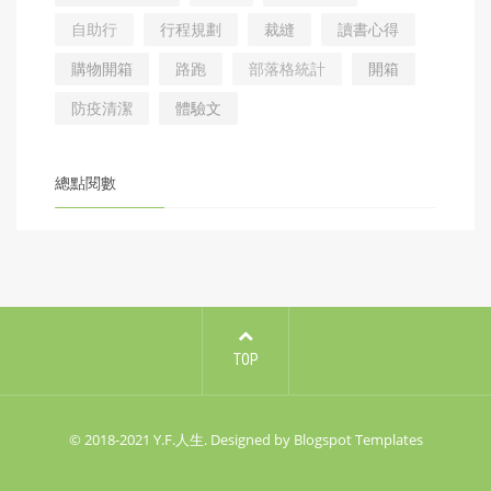
自助行
行程規劃
裁縫
讀書心得
購物開箱
路跑
部落格統計
開箱
防疫清潔
體驗文
總點閱數
TOP
© 2018-2021
Y.F.人生
. Designed by
Blogspot Templates