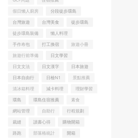
假日懶人廚房
分段徒步環島
台灣旅遊
台灣美食
徒步環島
徒步環島裝備
懶人料理
手作布包
打工換宿
旅遊小冊
旅遊行前準備
日文學習
日文文法
日文漢字
日本旅遊
日本自由行
日檢N1
景點推薦
清冰箱料理
減卡料理
理財學習
環島
環島住宿推薦
素食
網站管理
自助行
行程規劃
裁縫
讀書心得
購物開箱
路跑
部落格統計
開箱