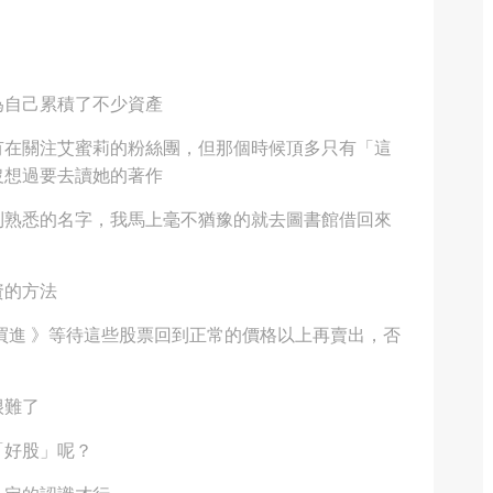
為自己累積了不少資產
有在關注艾蜜莉的粉絲團，但那個時候頂多只有「這
沒想過要去讀她的著作
到熟悉的名字，我馬上毫不猶豫的就去圖書館借回來
資的方法
買進 》等待這些股票回到正常的價格以上再賣出，否
很難了
「好股」呢？