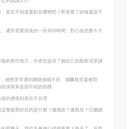
一定的認識才行
報，甚至不知道重點在哪裡吧？即使看了財報還是不
上，通常需要很長的一段等待時間，對心急想要今天
財報的那些地方，作者也提供了她自己的觀察清單讓
P，雖然常常遇到網路接續不良、偶爾甚至還會閃
頭的清單算是很不錯的指標
這樣的價值到底合不合理
買這隻股票的目的是什麼？賺價差？賺股息？它繼續
跌的那幾天，我也不會擔心得想要馬上脫手了，反而