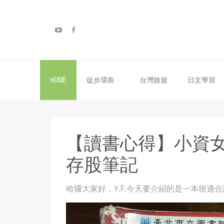
HOME
徒步環島
台灣旅遊
日文學習
【讀書心得】小資女
存股筆記
哈囉大家好，Y.F.今天要介紹的是一本很適