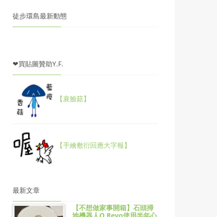
徒步環島最新動態
❤買貼圖贊助Y.F.
【衰臉菇】
【手繪敷衍回應大字報】
最新文章
【不想做家事開箱】石頭掃
地機器人Q Revo使用半年心