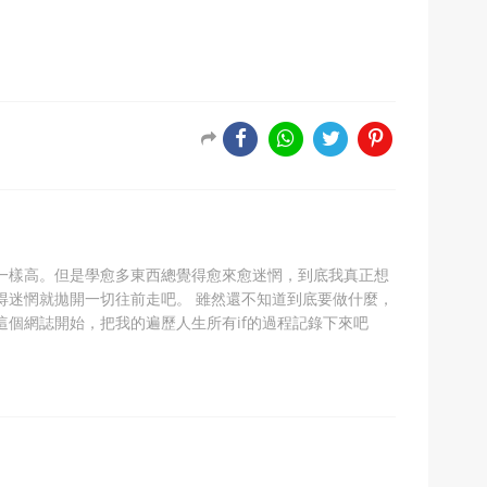
一樣高。但是學愈多東西總覺得愈來愈迷惘，到底我真正想
得迷惘就拋開一切往前走吧。 雖然還不知道到底要做什麼，
這個網誌開始，把我的遍歷人生所有if的過程記錄下來吧