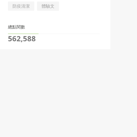
防疫清潔
體驗文
總點閱數
562,588