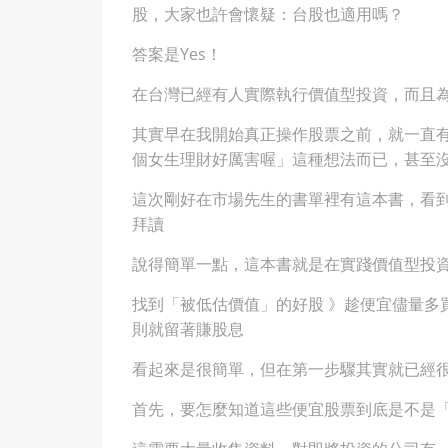
股，大家也許會懷疑：台股也適用嗎？
答案是Yes！
在台灣已經有人實際執行價值型投資，而且
其實早在我開始真正操作股票之前，就一直
個女生理財好厲害喔」這種想法而已，甚至
這次剛好在市場先生的書單裡有這本書，看
拜讀
說得簡單一點，這本書就是在實踐價值型投
找到「被低估價值」的好股 》趁便宜儘量多
則就留著賺股息
看起來是很簡單，但在第一步驟其實就已經
首先，要怎麼知道這些便宜股票到底是不是