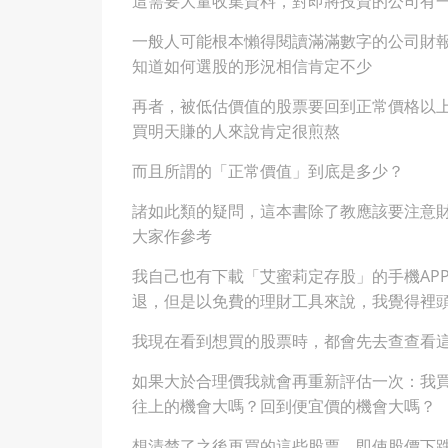
這需要大量收集資料，對即將投資的公司有
一般人可能根本懶得閱讀滿滿數字的公司財
知道如何選股的形況相信肯定不少
再者，被低估價值的股票要回到正常價格以
買明天賺的人來說肯定很煎熬
而且所謂的「正常價值」到底是多少？
諸如此類的疑問，這本書除了教應該要注意
大家作參考
我自己也有下載「艾蜜莉定存股」的手機AP
退，但是以免費的理財工具來說，我覺得裡
我現在看到想買的股票時，都會先去查查看
如果大於合理價我就會再重新評估一次：我
往上的機會大嗎？回到便宜價的機會大嗎？
想清楚了之後再買的這些股票，即使股價下