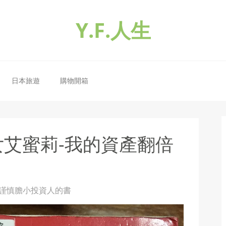
Y.F.人生
日本旅遊
購物開箱
艾蜜莉-我的資產翻倍
合謹慎膽小投資人的書