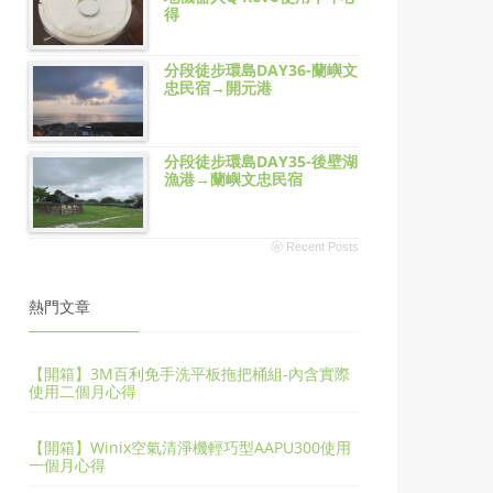
得
分段徒步環島DAY36-蘭嶼文
忠民宿→開元港
分段徒步環島DAY35-後壁湖
漁港→蘭嶼文忠民宿
ⓦ Recent Posts
熱門文章
【開箱】3M百利免手洗平板拖把桶組-內含實際
使用二個月心得
【開箱】Winix空氣清淨機輕巧型AAPU300使用
一個月心得