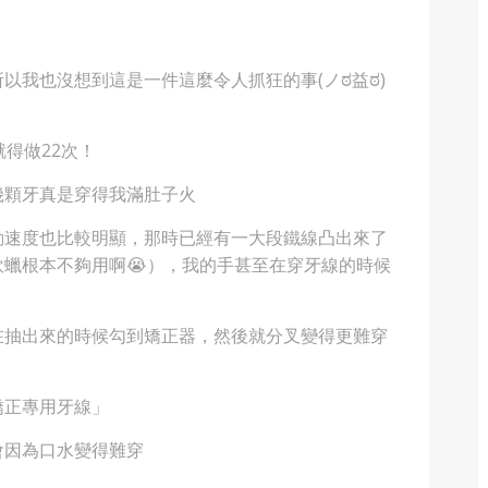
！
以我也沒想到這是一件這麼令人抓狂的事(ノಠ益ಠ)
得做22次！
幾顆牙真是穿得我滿肚子火
動速度也比較明顯，那時已經有一大段鐵線凸出來了
蠟根本不夠用啊😭），我的手甚至在穿牙線的時候
在抽出來的時候勾到矯正器，然後就分叉變得更難穿
矯正專用牙線」
會因為口水變得難穿