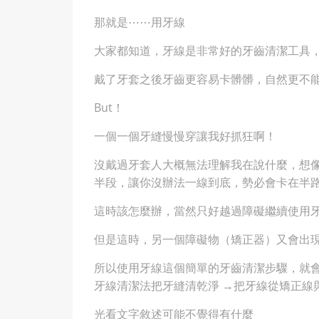
那就是⋯⋯用牙線
大家都知道，牙線是非常好的牙齒清潔工具
戴了牙套之後牙齒更容易卡髒髒，自然更不
But！
一個一個牙縫慢慢穿讓我好抓狂啊！
沒戴過牙套人大概無法理解我在說什麼，想
半段，讓你沒辦法一線到底，勢必會卡在半
這時該怎麼辦，當然只好越過障礙繼續使用
但是這時，另一個障礙物（矯正器）又會出
所以使用牙線這個簡單的牙齒清潔步驟，就會
牙線清潔法把牙縫清乾淨 →把牙線從矯正線
光看文字敘述可能不覺得有什麼