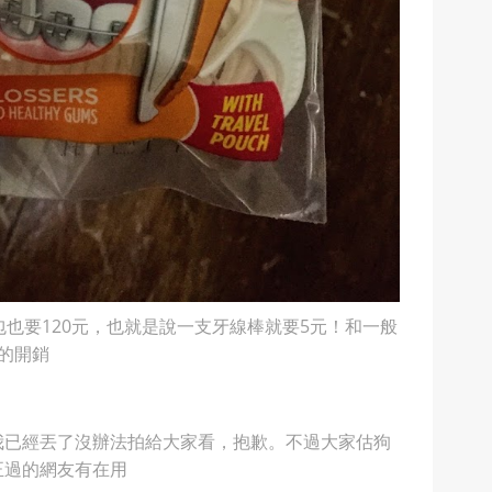
包也要120元，也就是說一支牙線棒就要5元！和一般
的開銷
我已經丟了沒辦法拍給大家看，抱歉。不過大家估狗
正過的網友有在用