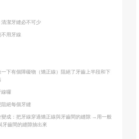
，清潔牙縫必不可少
能不用牙線
像一下有個障礙物（矯正線）阻絕了牙齒上半段和下
路
牙線囉
現阻絕每個牙縫
變成：把牙線穿過矯正線與牙齒間的縫隙 →用一般
與牙齒間的縫隙抽出來