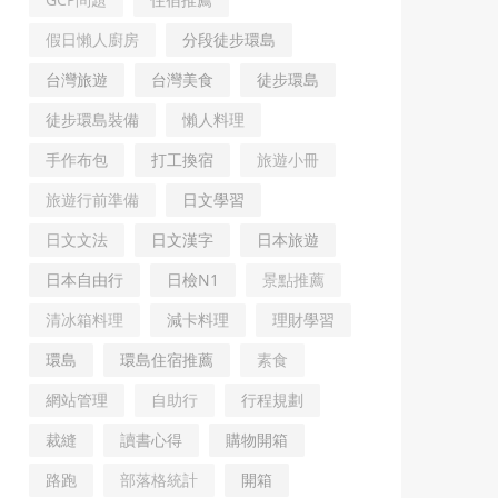
假日懶人廚房
分段徒步環島
台灣旅遊
台灣美食
徒步環島
徒步環島裝備
懶人料理
手作布包
打工換宿
旅遊小冊
旅遊行前準備
日文學習
日文文法
日文漢字
日本旅遊
日本自由行
日檢N1
景點推薦
清冰箱料理
減卡料理
理財學習
環島
環島住宿推薦
素食
網站管理
自助行
行程規劃
裁縫
讀書心得
購物開箱
路跑
部落格統計
開箱