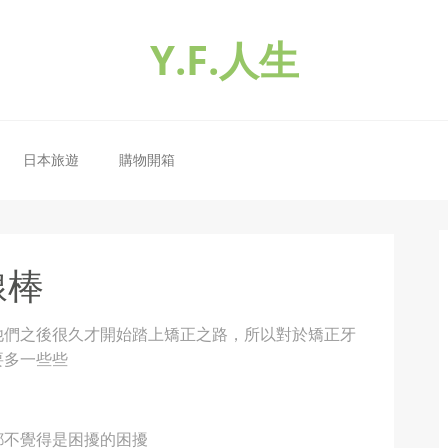
Y.F.人生
日本旅遊
購物開箱
線棒
他們之後很久才開始踏上矯正之路，所以對於矯正牙
要多一些些
都不覺得是困擾的困擾