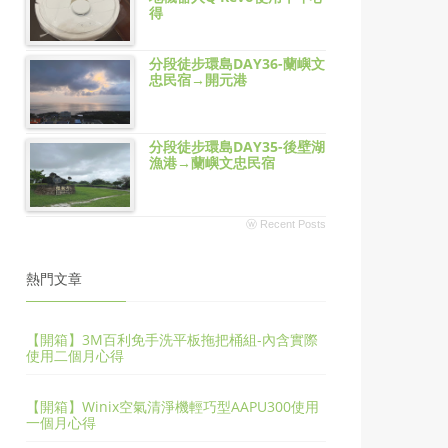
得
分段徒步環島DAY36-蘭嶼文
忠民宿→開元港
分段徒步環島DAY35-後壁湖
漁港→蘭嶼文忠民宿
ⓦ Recent Posts
熱門文章
【開箱】3M百利免手洗平板拖把桶組-內含實際
使用二個月心得
【開箱】Winix空氣清淨機輕巧型AAPU300使用
一個月心得