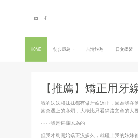
HOME
徒步環島
台灣旅遊
日文學習
【推薦】矯正用牙
我的姊姊和妹妹都有做牙齒矯正，因為我在
齒會遇上的麻煩，大概比只看網路文章的人
⋯⋯我是這樣以為的
但我才剛開始矯正沒多久，就碰上我的姊妹