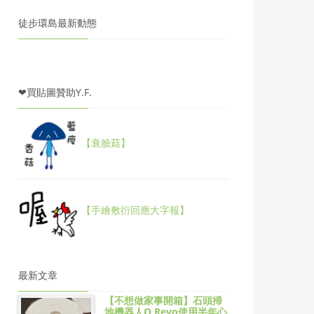
徒步環島最新動態
❤買貼圖贊助Y.F.
【衰臉菇】
【手繪敷衍回應大字報】
最新文章
【不想做家事開箱】石頭掃
地機器人Q Revo使用半年心