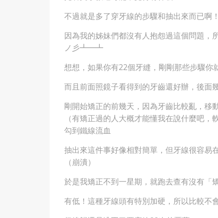
不過就是多了穿牙線的步驟和抽出來而已啊
因為我的姊妹們都沒有人抱怨過這個問題，所
ノ彡┻━┻
想想，如果你有22個牙縫，剛剛那些步驟你就
而且前面照鏡子看得到的牙齒還好辦，後面
剛開始矯正的前幾天，因為牙齒比較亂，移
（有矯正過的人大概才能懂我在說什麼吧，軟
勾到鐵線流血
抽出來這件事好像相對簡單，但牙線很容易
（崩潰）
於是我矯正不到一星期，就跑去查有沒有「
有低！這種牙線頭有特別加硬，所以比較不