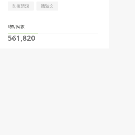
防疫清潔
體驗文
總點閱數
561,820