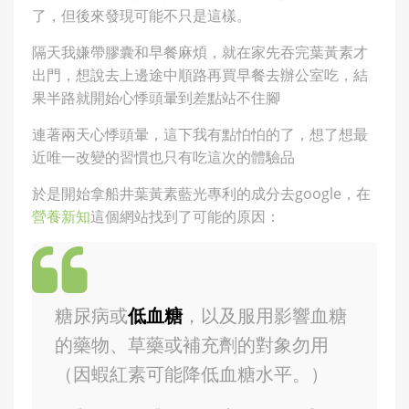
了，但後來發現可能不只是這樣。
隔天我嫌帶膠囊和早餐麻煩，就在家先吞完葉黃素才
出門，想說去上邊途中順路再買早餐去辦公室吃，結
果半路就開始心悸頭暈到差點站不住腳
連著兩天心悸頭暈，這下我有點怕怕的了，想了想最
近唯一改變的習慣也只有吃這次的體驗品
於是開始拿船井葉黃素藍光專利的成分去google，在
營養新知
這個網站找到了可能的原因：
糖尿病或
低血糖
，以及服用影響血糖
的藥物、草藥或補充劑的對象勿用
（因蝦紅素可能降低血糖水平。）