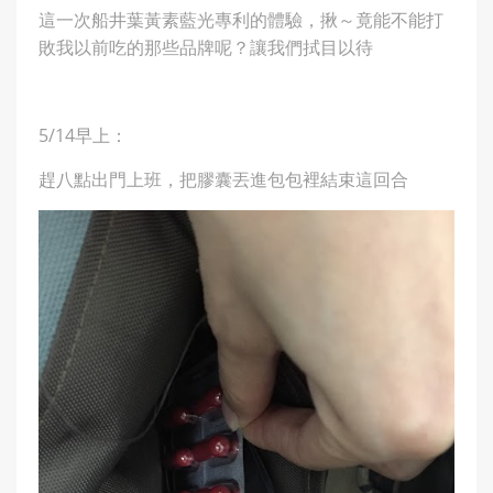
這一次船井葉黃素藍光專利的體驗，揪～竟能不能打
敗我以前吃的那些品牌呢？讓我們拭目以待
5/14早上：
趕八點出門上班，把膠囊丟進包包裡結束這回合