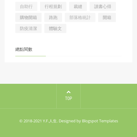
自助行
行程規劃
裁縫
讀書心得
購物開箱
路跑
部落格統計
開箱
防疫清潔
體驗文
總點閱數
TOP
© 2018-2021
Y.F.人生
. Designed by
Blogspot Templates