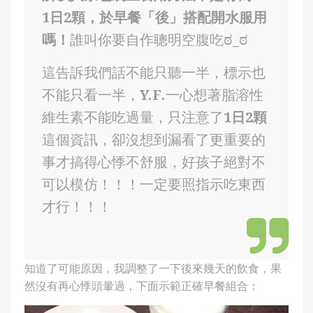
1日2顆，於早餐「後」搭配開水服用
嗎！
誰叫你要自作聰明空腹吃ಠ_ಠ
這告訴我們話不能只聽一半，標示也
不能只看一半，Y.F.一心想著脂溶性
維生素不能吃過量，只注意了
1日2顆
這個資訊，卻沒想到漏看了更重要的
事才搞得心悸不舒服，好孩子絕對不
可以模仿！！！一定要照指示吃東西
才行！！！
知道了可能原因，我調整了一下後來幾天的飲食，果
然沒有再心悸頭暈過，下面示範正確早餐組合：