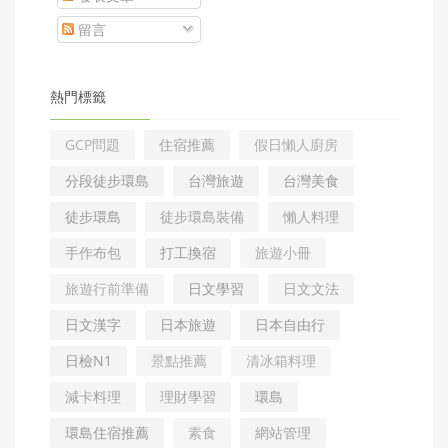
留言
熱門標籤
GCP問題
住宿推薦
假日懶人廚房
分段徒步環島
台灣旅遊
台灣美食
徒步環島
徒步環島裝備
懶人料理
手作布包
打工換宿
旅遊小冊
旅遊行前準備
日文學習
日文文法
日文漢字
日本旅遊
日本自由行
日檢N1
景點推薦
清冰箱料理
減卡料理
理財學習
環島
環島住宿推薦
素食
網站管理