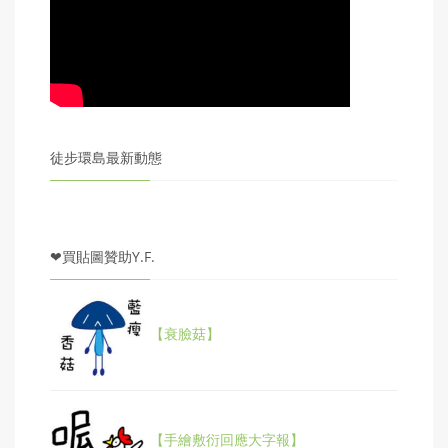
徒步環島最新動態
❤買貼圖贊助Y.F.
【衰臉菇】
【手繪敷衍回應大字報】