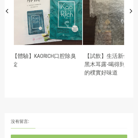
飲】生活新優植養生
【體驗文】TRILLIA ANN-A大
【
耳露-喝得到食材原味
馬士革奧圖玫瑰保濕精華
馬
實好味道
調理化妝水...
調
沒有留言: