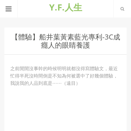
Y.F.人生
【體驗】船井葉黃素藍光專利-3C成
癮人的眼睛養護
之前閒閒沒事幹的時候明明就都沒得寫體驗文，最近
忙得半死沒時間倒是不知為何被選中了好幾個體驗，
我說我的人品到底是⋯⋯（遠目）