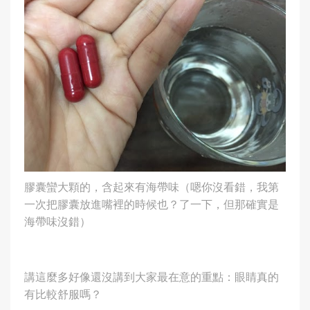
膠囊蠻大顆的，含起來有海帶味（嗯你沒看錯，我第
一次把膠囊放進嘴裡的時候也？了一下，但那確實是
海帶味沒錯）
講這麼多好像還沒講到大家最在意的重點：眼睛真的
有比較舒服嗎？