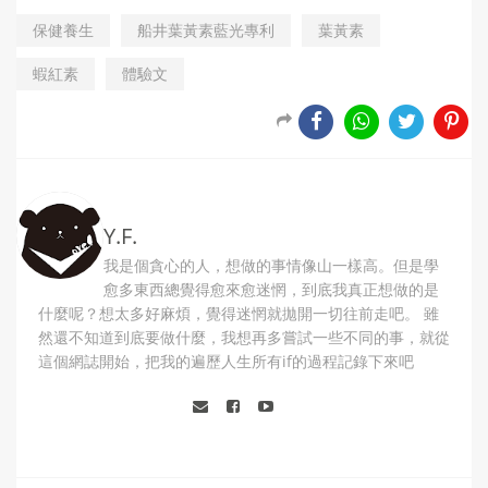
保健養生
船井葉黃素藍光專利
葉黃素
蝦紅素
體驗文
Y.F.
我是個貪心的人，想做的事情像山一樣高。但是學
愈多東西總覺得愈來愈迷惘，到底我真正想做的是
什麼呢？想太多好麻煩，覺得迷惘就拋開一切往前走吧。 雖
然還不知道到底要做什麼，我想再多嘗試一些不同的事，就從
這個網誌開始，把我的遍歷人生所有if的過程記錄下來吧