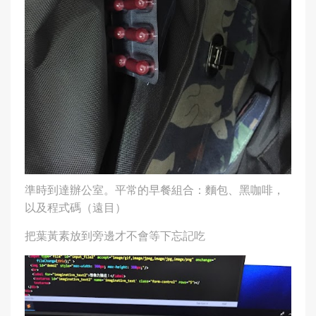
準時到達辦公室。平常的早餐組合：麵包、黑咖啡，
以及程式碼（遠目）
把葉黃素放到旁邊才不會等下忘記吃