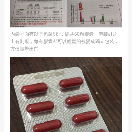
內袋裡面有以下包裝6份，總共60顆膠囊，塑膠封片
上有剝痕，每有膠囊都可以輕鬆的被變成獨立包裝，
方便攜帶出門