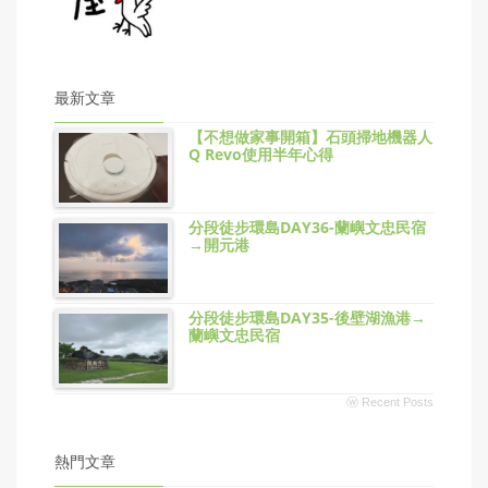
最新文章
【不想做家事開箱】石頭掃地機器人
Q Revo使用半年心得
分段徒步環島DAY36-蘭嶼文忠民宿
→開元港
分段徒步環島DAY35-後壁湖漁港→
蘭嶼文忠民宿
ⓦ Recent Posts
熱門文章