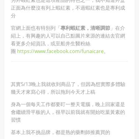
另外蝦紅素也是這項產品的特色之一，我不知道外盒
正面為什麼沒有列上蝦紅素，不過蝦紅素也是專利成
分
官網上面也有特別列「
專利蝦紅素，清晰調節
」在介
紹上，有興趣的人可以自己點圖片來源的連結去官網
看更多介紹資訊，或至船井生醫粉絲
團
https://www.facebook.com/funaicare
。
其實5/13晚上我就收到商品了，但因為想實際多體驗
幾天才來寫心得，所以拖到今天才上稿
身為一個每天工作都要盯一整天電腦，晚上回家還是
會繼續滑平板的人，很早以前我就有開始吃葉黃素的
習慣
基本上我不挑品牌，都是熟的藥劑師推薦買的