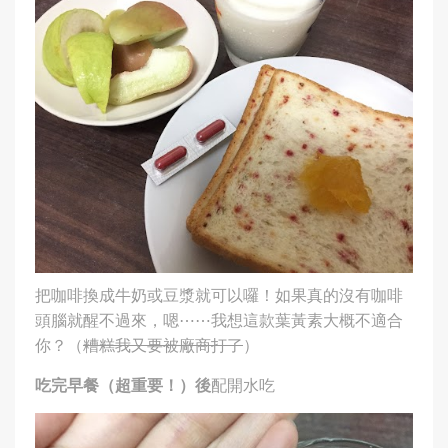
把咖啡換成牛奶或豆漿就可以囉！如果真的沒有咖啡
頭腦就醒不過來，嗯⋯⋯我想這款葉黃素大概不適合
你？（
糟糕我又要被廠商打了
）
吃完早餐（超重要！）後
配開水吃