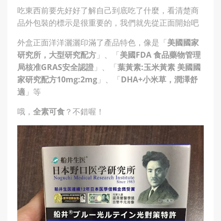
吃東西前要先好好了解自己到底吃了什麼，看清楚商
品外包裝的標示是很重要的，我們就先從正面開始吧
外盒正面洋洋灑灑印滿了產品特色，像是「
美國國家
研究所，大型研究配方
」、「
美國FDA 食品藥物管理
局核准GRAS安全認證
」、「
葉黃素:玉米黃素 美國國
家研究配方10mg:2mg
」、「
DHA+小米草，潤澤舒
適
」等
哦，
全素可食
？不錯喔！