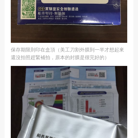
保存期限則印在盒頂（美工刀割外膜到一半才想起來
還沒拍照趕緊補拍，原本的封膜是很完好的）