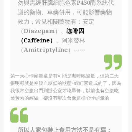
勿與需經肝臟細胞色素P450酶系統代
謝的藥物、草藥併用，可能影響藥物
效力，常見相關藥物有：安定
（Diazepam）、
咖啡因
（Caffeine）
、阿米替林
（Amitriptyline）⋯⋯
第一天心悸頭暈還是有可能是咖啡喝過量，但第二天
很明顯就是空腹血糖低的狀態+蝦紅素造成的了，因為
我很常空腹出門到辦公室才吃早餐，以前也有空腹吃
葉黃素的經驗，卻沒有哪次會像這樣心悸頭暈的
所以人家包裝上食用方法不是有寫：