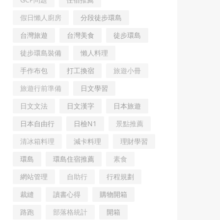
假日懶人廚房
分段徒步環島
台灣旅遊
台灣美食
徒步環島
徒步環島裝備
懶人料理
手作布包
打工換宿
旅遊小冊
旅遊行前準備
日文學習
日文文法
日文漢字
日本旅遊
日本自由行
日檢N1
景點推薦
清冰箱料理
減卡料理
理財學習
環島
環島住宿推薦
素食
網站管理
自助行
行程規劃
裁縫
讀書心得
購物開箱
路跑
部落格統計
開箱