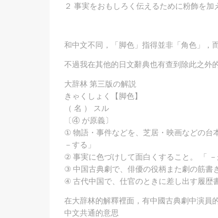
２ 事実をおもしろく伝えるために粉飾を加
和中文不同，「脚色」指得並非「角色」，
不過我在其他的日文辭典也有查到除此之外
大辞林 第三版の解説
きゃくしょく【脚色】
（ 名 ） スル
〔④ が原義〕
① 物語・事件などを、芝居・映画などの台
－する」
② 事実に色づけして面白くすること。 「 
③ 中国古典劇で、俳優の役柄また劇の筋書
④ 古代中国で、仕官のときに差し出す履歴
在大辞林的解釋裡面，有中國古典劇中演員
中文共通的意思