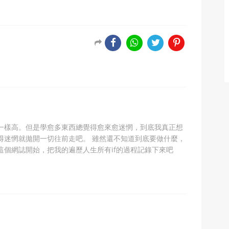
一樣高。但是學愈多東西總覺得愈來愈迷惘，到底我真正想
得迷惘就拋開一切往前走吧。 雖然還不知道到底要做什麼，
這個網誌開始，把我的遍歷人生所有if的過程記錄下來吧