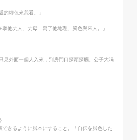
他遞的腳色來我看。」
在取他丈人、丈母，寫了他地理、腳色與來人。」
「只見外面一個人入來，到房門口探頭探腦。公子大喝
》
演できるように脚本にすること。「自伝を脚色した