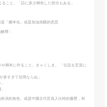
えること。「話に多少脚色した部分もある」
而是「腳本化」或是加油添醋的意思
的解釋：
本や脚本に作ること。きゃくしき。 「伝説を芝居に
－が多すぎて信用ならぬ」
き。
書。
的扮演的角色、或是中國古代官員入仕時的履歷，和