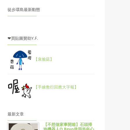
徒步環島最新動態
❤買貼圖贊助Y.F.
【衰臉菇】
【手繪敷衍回應大字報】
最新文章
【不想做家事開箱】石頭掃
地機器人Q Revo使用半年心