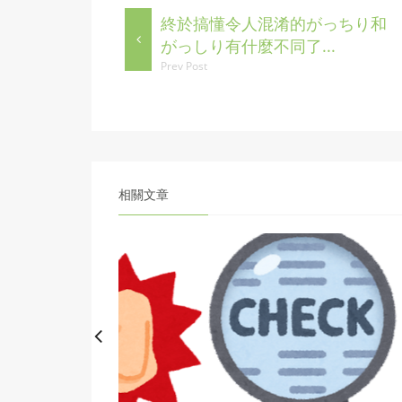
終於搞懂令人混淆的がっちり和
がっしり有什麼不同了...
Prev Post
相關文章