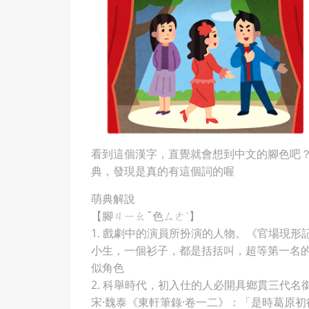
看到這個漢字，直覺就會想到中文的腳色吧？
典，發現是真的有這個詞的喔
萌典解說
【腳ㄐㄧㄠˇ色ㄙㄜˋ】
1. 戲劇中的演員所扮演的人物。《官場現形
小生，一個衫子，都是括括叫，超等第一名
似角色
2. 科舉時代，初入仕的人必開具鄉貫三代
宋·魏泰《東軒筆錄·卷一二》：「是時葛原