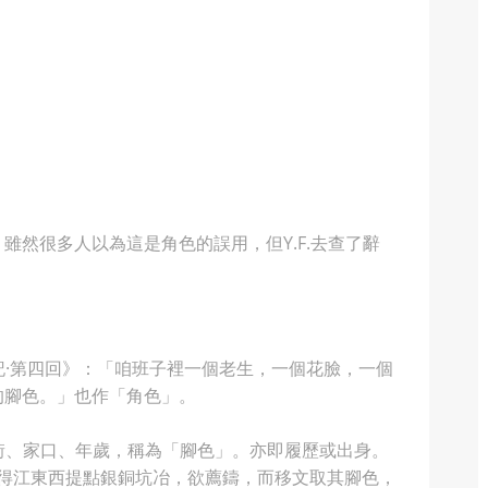
雖然很多人以為這是角色的誤用，但Y.F.去查了辭
記·第四回》：「咱班子裡一個老生，一個花臉，一個
的腳色。」也作「角色」。
名銜、家口、年歲，稱為「腳色」。亦即履歷或出身。
初得江東西提點銀銅坑冶，欲薦鑄，而移文取其腳色，