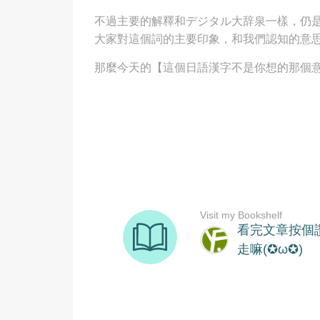
不過主要的解釋和デジタル大辞泉一樣，仍
大家對這個詞的主要印象，和我們認知的意
那麼今天的【這個日語漢字不是你想的那個