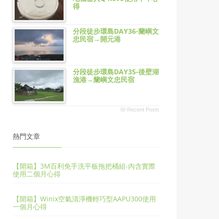
得
分段徒步環島DAY36-蘭嶼文
忠民宿→開元港
分段徒步環島DAY35-後壁湖
漁港→蘭嶼文忠民宿
ⓦ Recent Posts
熱門文章
【開箱】3M百利免手洗平板拖把桶組-內含實際
使用二個月心得
【開箱】Winix空氣清淨機輕巧型AAPU300使用
一個月心得