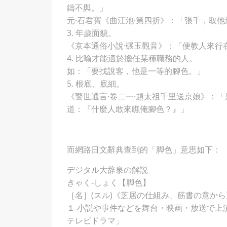
鑄不與。」
元·石君寶《曲江池·第四折》：「張千，取
3. 年歲面貌。
《京本通俗小說·碾玉觀音》：「便教人來行
4. 比喻才能適於擔任某種職務的人。
如：「要找說客，他是一等的腳色。」
5. 根底、底細。
《警世通言·卷二一·趙太祖千里送京娘》：
道：『什麼人敢來瞧俺腳色？』」
而網路日文辭典查到的「脚色」意思如下：
デジタル大辞泉の解説
きゃく‐しょく【脚色】
［名］(スル)《芝居の仕組み、筋書の意から
１ 小説や事件などを舞台・映画・放送で上
テレビドラマ」