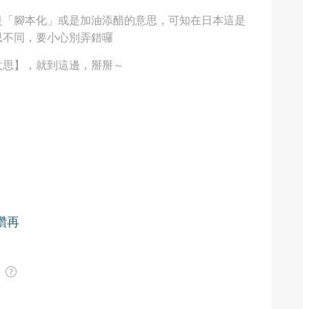
是「腳本化」或是加油添醋的意思，可知在日本這是
思不同，要小心別弄錯囉
意思】，就到這邊，掰掰～